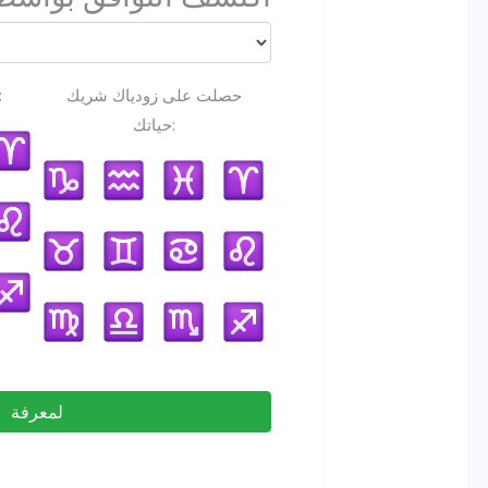
حصلت على زودياك شريك
علامة البروج ا
حياتك:
لمعرفة