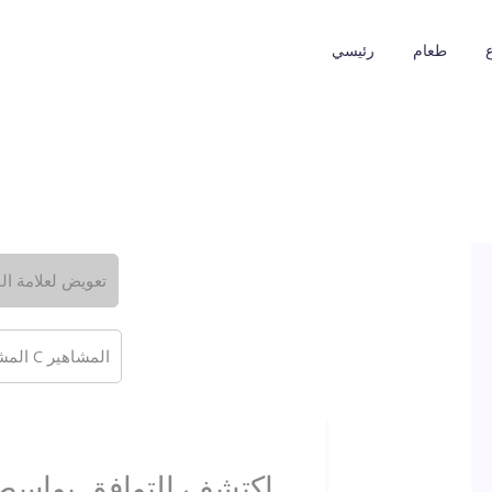
طعام
رئيسي
تعويض لعلامة ال
المشاهير C المشاهير
اكتشف التوافق بواسطة