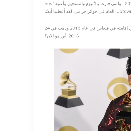
في عام 2016 ، والتي فازت بالألبوم والتسجيل وأغنية
بدأ المغني إقامته في فيغاس في عام 2016 وذهب في 24k Magic World Tour التي انتهت في ديسمبر
2018. أين هو الآن؟