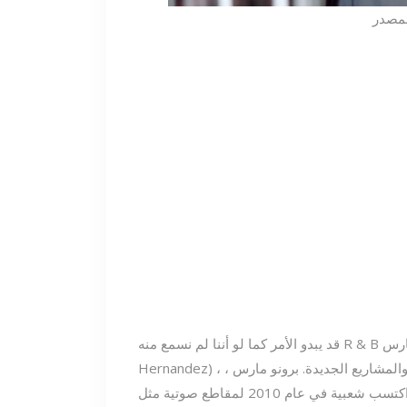
قد يبدو الأمر كما لو أننا لم نسمع منه R & B والمغني الفانك برونو مارس (المعروف أيضًا باسم Peter Gene
Hernandez) ، لكن رمز الموسيقى كان يعمل بجد على الموسيقى الجديدة والمشاريع الجديدة. برونو مارس ،
الذي اكتسب شعبية في عام 2010 لمقاطع صوتية مثل 'Nothin' on You و 'Billionaire' و Just the you You