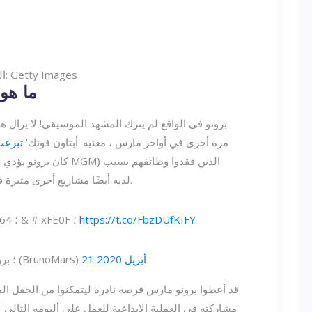
المصدر: Getty Images
ما هو
برونو في الواقع لم يترك المشهد الموسيقي! لا يزال 
المحتاجين خلال أزمة COVID-19. مرة أخرى في أواخر مارس ، مغنية 'أبتاون فونك'
تبرعت
COVID-19. لديه أيضًا مشاريع أخرى مثيرة في جعبته (سنصل إلى ذلك في ثانية).
https://t.co/FbzDUfKIFY
أنا أكتب كل يوم ... أعدك. & # x2764 ؛ & # xFE0F ؛
21 أبريل 2020
& # x2014 ؛ برونو مارس (BrunoMars)
مشاركته في العملية الإبداعية للعمل على ألبومه التالي