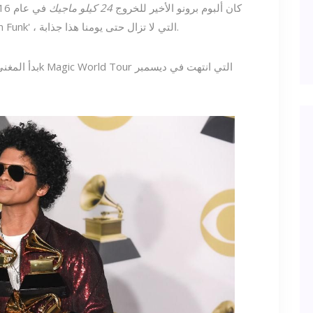
are. ' كان ألبوم برونو الأخير للخروج
24 كيلو ماجيك
العام في جوائز جرامي. لقد أعطتنا أيضًا 'Uptown Funk' ، التي لا تزال حتى يومنا هذا جذابة.