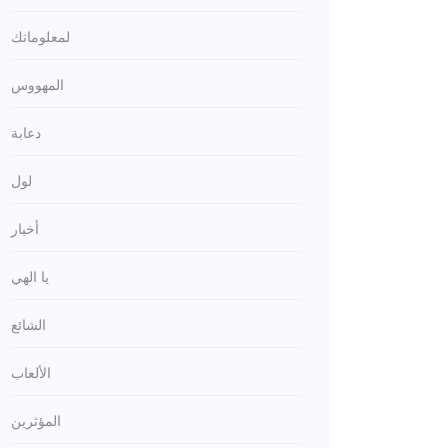
لمعلوماتك
المهووس
دعابة
لول
أخبار
يا الهي
الشائع
الألعاب
المؤثرين