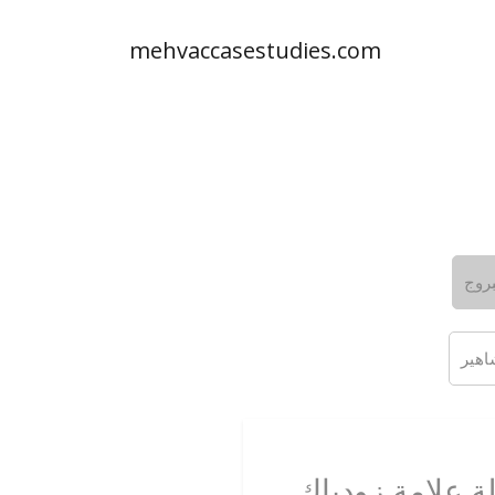
mehvaccasestudies.com
بروج
 علامة زودياك