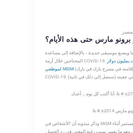
 برونو مارس حتى هذه الأيام؟
هنا ويصنع موسيقى جديدة - بالإضافة إلى مساعدة
 بمليون دولار
(كان برونو يؤدي إقامته في مسرح بارك في بارك MGM) الذين فقدوا وظائفهم بسبب
لموظفي MGM
وذكر مندوبه أن 'الأشخاص في MGM قد أعطوا برونو مارس فرصة نادرة ليتمكنوا من الحفل المستمر أثناء
' ، وهو ما يفسر سبب رغبة المغني في رد الجميل.