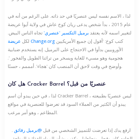
لذا ، الاسم نفسه ليس عنصريًا في حد ذاته. على الرغم من أنه في
عام 2015 ، بدأ شخص يدعى ريان كوخ عاش في ولاية آيوا عريضة
لتغيير اسمه لأنه يعتقد
برميل التكسير 'عنصري'
تجاه الناس البيض.
كتب كوخ: 'أقول إن جميع الأمريكيين
عريضة Change.org
لكل
الأوروبيين بدأوا في الاحتجاج على البرميل. إنه يستخدم ضبابية
هجومية وهو مسيء للغاية ويسخر من تراثنا الطويل والفخور '.
وأوضح في وقت لاحق أن المنصب كان 'هجاء'. أمممم ، حسنًا.
هل كان Cracker Barrel عنصريًا من قبل؟
لذا ، في حين يبدو أن اسم Cracker Barrel ليس عنصريًا بطبيعته ،
يبدو أن الكثير من العملاء السود قد تعرضوا للعنصرية في مواقع
المطاعم ، وهو أمر مرعب.
ارفع يدك إذا تعرضت للتمييز الشخصي من قبل
@برميل رقائق
.
الخادم كان وقحا ، وتجاهلنا ، وكذب بشأن المواد الغذائية المتاحة ،