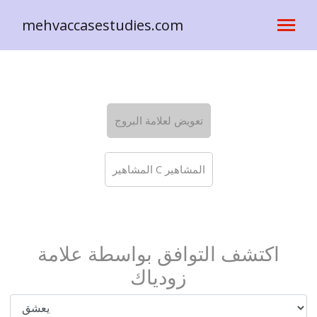
mehvaccasestudies.com
تعويض لعلامة البروج
المشاهير C المشاهير
اكتشف التوافق بواسطة علامة
زودياك