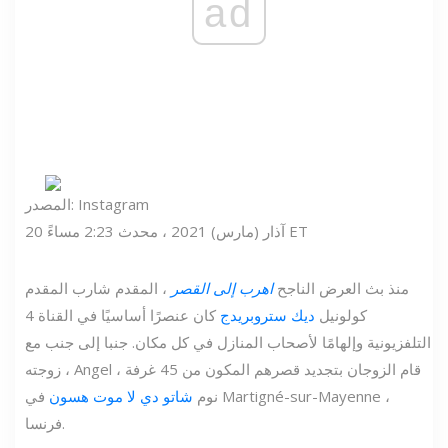
ad
المصدر: Instagram
20 آذار (مارس) 2021 ، محدث 2:23 مساءً ET
منذ بث العرض الناجح
اهرب إلى القصر
، المقدم شارب المقدم
كولونيل
ديك ستروبريدج
كان عنصرًا أساسيًا في القناة 4
التلفزيونية وإلهامًا لأصحاب المنازل في كل مكان. جنبا إلى جنب مع
زوجته ، Angel ، قام الزوجان بتجديد قصرهم المكون من 45 غرفة
نوم
شاتو دي لا موت هسون
في Martigné-sur-Mayenne ،
فرنسا.