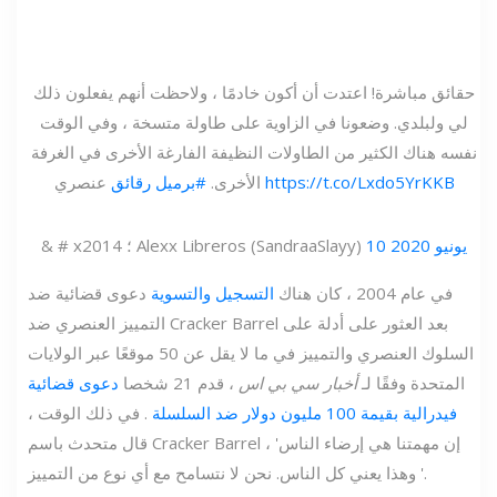
حقائق مباشرة! اعتدت أن أكون خادمًا ، ولاحظت أنهم يفعلون ذلك
لي ولبلدي. وضعونا في الزاوية على طاولة متسخة ، وفي الوقت
نفسه هناك الكثير من الطاولات النظيفة الفارغة الأخرى في الغرفة
https://t.co/Lxdo5YrKKB
عنصري
الأخرى.
#برميل رقائق
10 يونيو 2020
& # x2014 ؛ Alexx Libreros (SandraaSlayy)
في عام 2004 ، كان هناك
التسجيل والتسوية
دعوى قضائية ضد
التمييز العنصري ضد Cracker Barrel بعد العثور على أدلة على
السلوك العنصري والتمييز في ما لا يقل عن 50 موقعًا عبر الولايات
المتحدة وفقًا لـ
أخبار سي بي اس
، قدم 21 شخصا
دعوى قضائية
فيدرالية بقيمة 100 مليون دولار ضد السلسلة
. في ذلك الوقت ،
قال متحدث باسم Cracker Barrel ، 'إن مهمتنا هي إرضاء الناس
وهذا يعني كل الناس. نحن لا نتسامح مع أي نوع من التمييز '.