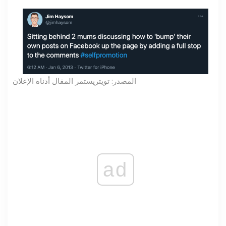
المصدر: تويتر
يستمر المقال أدناه الإعلان
ad