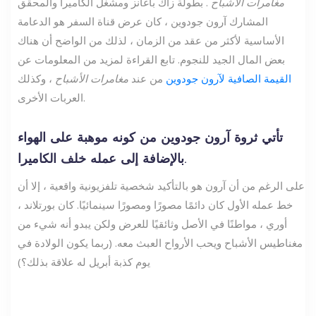
مغامرات الأشباح
. بطولة زاك باغانز ومشغل الكاميرا والمحقق
المشارك آرون جودوين ، كان عرض قناة السفر هو الدعامة
الأساسية لأكثر من عقد من الزمان ، لذلك من الواضح أن هناك
بعض المال الجيد للنجوم. تابع القراءة لمزيد من المعلومات عن
القيمة الصافية لآرون جودوين
من عند
مغامرات الأشباح
، وكذلك
العربات الأخرى.
تأتي ثروة آرون جودوين من كونه موهبة على الهواء
بالإضافة إلى عمله خلف الكاميرا.
على الرغم من أن آرون هو بالتأكيد شخصية تلفزيونية واقعية ، إلا أن
خط عمله الأول كان دائمًا مصورًا ومصورًا سينمائيًا. كان بورتلاند ،
أوري ، مواطنًا في الأصل وثائقيًا للعرض ولكن يبدو أنه شيء من
مغناطيس الأشباح ويحب الأرواح العبث معه. (ربما يكون الولادة في
يوم كذبة أبريل له علاقة بذلك؟)