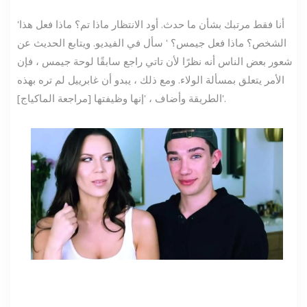
'أنا فقط مرتبك بشأن ما حدث. أود الانتظار ماذا تم؟ ماذا فعل هذا
الشخص؟ ماذا فعل جيمس؟ ' سأل في الفيديو. ويتابع الحديث عن
شعور بعض الناس أنه نظرًا لأن تاتي راجع سابقًا لوحة جيمس ، فإن
الأمر يتعلق بمسألة الولاء. ومع ذلك ، يبدو أن غابرييل لم تره بهذه
الطريقة وأضاف ، 'إنها وظيفتها [مراجعة الماكياج]'.