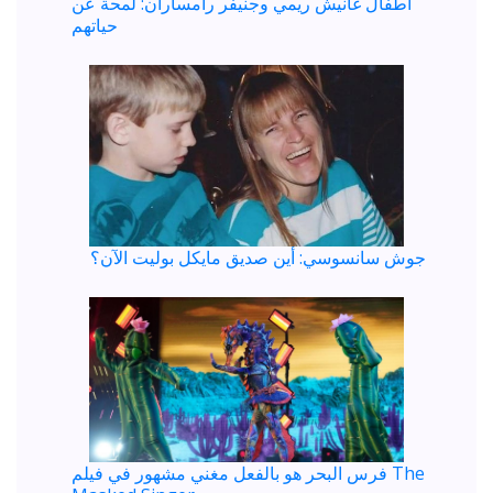
أطفال غانيش ريمي وجنيفر رامساران: لمحة عن
حياتهم
جوش سانسوسي: أين صديق مايكل بوليت الآن؟
فرس البحر هو بالفعل مغني مشهور في فيلم The