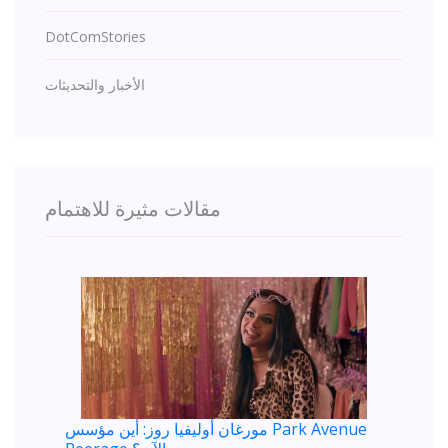
DotComStories
الأخبار والتحديثات
مقالات مثيرة للاهتمام
مورغان أوليفيا روز: أين مؤسس Park Avenue