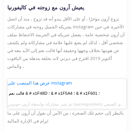
يعيش آرون مع زوجته في كاليفورنيا.
تزوج آرون مؤخرًا ، أو على الأقل يبدو أنه قد تزوج ، منذ أن اتصل
بشريكه الجميل زوجته في مشاركات Instagram الأخيرة. في حين
أن آرون شخصية عامة ، يفضل شريكه في الجريمة الاحتفاظ بملف
شخصي أقل ، لذلك لم يضع عليها علامة في مشاركاته ولم يكشف
عن هويتها بخلاف وجهها وحقيقة أنها قالت نعم إلى الأبد معه في
أكتوبر 2019 اقترح في ديزني لاند بحلقة مذهلة من الياقوت
والماس ،
عرض هذا المنصب على Instagram
قالت نعم & # x1F48D ؛ & # x1F5A4 ؛ & # x1F601 ؛
تم نشر مشاركة بواسطة
آرون جودوين
بالنظر إلى حجم تلك الصخرة ، من الآمن أن نقول أن آرون على ما
يرام في الإدارة المالية!