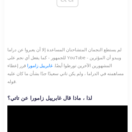
لم يستطع النجمان المتشاحنان المساعدة إلا أن يعبروا عن دراما
للجمهور - كما يفعل أي نجم على YouTube - ويبدو أن المؤثرين
المشهورين الآخرين تورطوا أيضًا.
غابرييل زامورا
قرر إعطاء
مساهمته في الدراما ، ولم يكن تاتي سعيدًا جدًا بشأن ما كان عليه
قوله.
لذا ، ماذا قال غابرييل زامورا عن تاتي؟