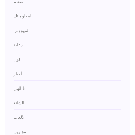
طعام
لمعلوماتك
المهووس
دعابة
لول
أخبار
يا الهي
الشائع
الألعاب
المؤثرين