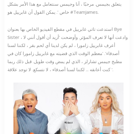
يتعلق بجيمس. مرحبًا ، أنا وجيمس سنتعامل مع هذا الأمر بشكل
خاص '. يمكن القول أن غابرييل هو #TeamJames.
استدعت تاتي غابرييل في مقطع الفيديو الخاص بها بعنوان Bye
Sister ، وادعت أنها لا تعرف المؤثر. وأوضحت 'أريد أن أقول أنني لا
أعرف غابرييل زامورا ، لم يكن لدينا أي لحم بقر ، لكننا لسنا
أصدقاء'. 'معظم الوقت الذي قضيته مع غابرييل زامورا كان في
مطبخ جيمس تشارلز ، الذي لم يمض وقت طويل. قبل ذلك ربما
كنت أعانقه ... لكننا لسنا أصدقاء ، لا نتسكع. لا توجد علاقة '.