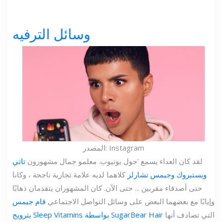
وسائل الترفيه
المصدر: Instagram
لقد كان العداء يسمع 'حول يوتيوب. معلمو جمال مشهورون
تاتي
ويستبروك وجيمس تشارلز
كلاهما لديه علامة تجارية ناجحة ، وكانا
حتى أصدقاء مقربين ... حتى الآن. كان المشهوران يتقدمان ذهابًا
وإيابًا مع بعضهما البعض على وسائل التواصل الاجتماعي
قام جيمس
التي تصادف أنها
بترويج Sleep Vitamins بواسطة SugarBear Hair