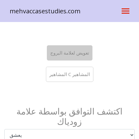
mehvaccasestudies.com
تعويض لعلامة البروج
المشاهير C المشاهير
اكتشف التوافق بواسطة علامة
زودياك