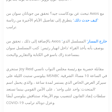
تبحث عن بودكاست جيد؟ تحقق من جوناثان سوان من Axios مع
'كيف حدث ذلك.'
يتطرق إلى تفاصيل الأيام الأخيرة من رئاسة
ترامب.
'خارج المسار'
المسلسل الذي
بالإضافة إلى ذلك ، تحقق من Axios
يوصف بأنه يأخذ القراء 'داخل انهيار رئيس'. كتب المسلسل سوان
بمساعدة زاك باسو في الكتابة والتقارير والبحث.
ستجري Joy Reid مقابلة حصرية مع رئيسة مجلس النواب نانسي
بيلوسي ستبث الليلة على MSNBC في الساعة 10 مساءً. الشرقية.
سيركز العرض الخاص الذي يستمر لمدة ساعة ، والذي يحمل اسم
'المتحدث: واحد على واحد' ، على الأمن القومي بينما تستعد
سلطات إنفاذ القانون لتنصيب يوم الأربعاء. ستناقش بيلوسي أيضًا
COVID-19 وعزل دونالد ترامب.