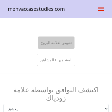
mehvaccasestudies.com
تعويض لعلامة البروج
المشاهير C المشاهير
اكتشف التوافق بواسطة علامة
زودياك