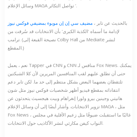
وسائل الإعلام MAGA تواصل التكاثر '.
بالحديث عن تابر ،
مضيف سي إن إن موبوء بمضيفي فوكس نيوز
لإدامة ما أسماه 'الكذبة الكبرى' بأن الانتخابات قد سُرقت من
ترامب. (نصيحة القبعة إلى Colby Hall من Mediaite لنشر
المقطع.)
نعم ، يعمل Tapper في CNN و CNN منافس لـ Fox News. يمكنك
حتى أن تطلق عليهم لقب المنافسين المريرين لأن كلا الشبكتين
تلتقطان بعضهما البعض بشكل منتظم إلى حد ما. لكن تابر دعم
انتقاداته بمقطع فيديو أظهر شخصيات فوكس نيوز مثل شون
هانيتي وجينين بيرو ولورا إنغراهام وبيت هيجسيث يتحدثون عن
تزوير الانتخابات. وأشار أيضًا إلى أن وسائل الإعلام MAGA ، مثل
Fox News ، غالبًا ما استقبلت ضيوفًا مثل زعيم الأقلية في مجلس
النواب كيفن مكارثي لنشر الأكاذيب حول الانتخابات.