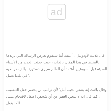
ad
قال بلانت لأودونيل ، 'أعتقد أننا سنقوم بعرض الرسالة التي نريدها
بالضبط في هذا المكان بالذات ، حيث حدثت العديد من الأشياء
السيئة قبل أسبوعين. أعتقد أن العالم سيرى دستورنا والديمقراطية
في بلدنا تعمل '.
وقال بلانت إنه يشعر 'بخيبة أمل' لأن ترامب لن يحضر حفل التنصيب
، كما قال إنه لا ينبغي العفو عن أي شخص اعتقل لاقتحام مبنى
الكابيتول.