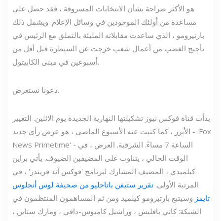
هو الأكثر صراحة بشأن الانتخابات المسروقة ، فقد حصل على
مساعدة من أولئك الموجودين في وسائل الإعلام. ويشمل ذلك
بارتيرومو ، الذي ساعدت مقابلاته المليئة بالتملق مع الرئيس في
تأجيج الغضب من أعمال شغب خرجت عن السيطرة قبل أقل من
أسبوعين في مبنى الكابيتول.
دعونا نستعرض.
بدأت قناة فوكس نيوز تشكيلتها النهارية الجديدة يوم الاثنين. التغيير
الأبرز ، كما كتبت عنه الأسبوع الماضي ، هو عرض رأي جديد - 'Fox
News Primetime' - الساعة 7 مساءً. الشرقية. العرض ، في
الوقت الحالي ، يتناوب على المضيفين الضيوف. يأتي براين
كيلميدي ، المضيف المشارك لبرنامج 'فوكس آند فريندز' ، في
المرتبة الأولى.
تقرير ستيفن باتاجليو من صحيفة لوس أنجلوس
تايمز
وسيتبع بارتيرومو كيلميد ومن ثم المساهمون المنتظمون في
الشبكة: كاتي بافليش ، وراشيل كامبوس-دافي ، ومارك ستاين ،