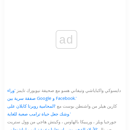
ad
دايسوكي واكباياشي وتيفاني هسو مع صحيفة نيويورك تايمز
'وراء
صفقة سرية بين Google و Facebook.'
كارين هيلر من واشنطن بوست مع
'المحامية روبرتا كابلان على
وشك جعل حياة ترامب صعبة للغاية.'
جورجيا ويلز ، وريبيكا بالهاوس ، وكيتش هاجي من وول ستريت
جورنال
'الأولاد الفخورون ، استغلوا دعوة ترامب لواشنطن ،