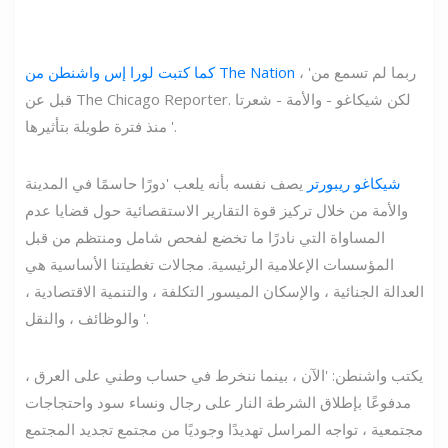
، 'ربما لم تسمع من
كما كتبت لورا إس واشنطن من The Nation
قبل عن The Chicago Reporter. لكن شيكاغو - والأمة - شعرتا
منذ فترة طويلة بتأثيرها '.
شيكاغو ريبورتر
يصف نفسه بأنه يلعب 'دورًا حاسمًا في المدينة
والأمة من خلال تركيز قوة التقارير الاستقصائية حول قضايا عدم
المساواة التي نادرًا ما تخضع لفحص شامل ومنتظم من قبل
المؤسسات الإعلامية الرئيسية. مجالات تغطيتنا الأساسية هي
العدالة الجنائية ، والإسكان الميسور التكلفة ، والتنمية الاقتصادية ،
والوظائف ، والنقل '.
يكتب واشنطن: 'الآن ، بينما ننخرط في حساب وطني على العرق ،
مدفوعًا بإطلاق الشرطة النار على رجال ونساء سود واحتجاجات
مجتمعية ، تواجه المراسل تهديدًا وجوديًا من مجتمع تجديد المجتمع