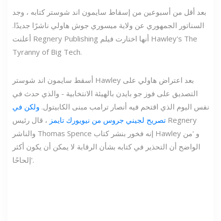
بعد أقل من أسبوعين من إسقاط سايمون اند شوستر كتابه ، وجد
السناتور الجمهوري عن ولاية ميسوري جوش هاولي ناشرًا جديدًا.
أعلنت Regnery Publishing أنها اختارت فيلم Hawley's The
Tyranny of Big Tech.
أسقط سايمون اند شوستر Hawley بعد اعتراض هاولي على
التصديق على فوز جو بايدن بالهيئة الانتخابية - والذي حدث في
نفس اليوم الذي اقتحم فيه أنصار ترامب مبنى الكابيتول.
ولكن في
تصريح لجيني جروس من نيويورك تايمز
، قال رئيس Regnery
والناشر Thomas Spence إنه فخور بنشر كتاب Hawley و 'من
الواضح أن التحذير في كتابه بشأن الرقابة لا يمكن أن يكون أكثر
إلحاحًا'.