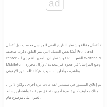
ad
لا تُفصِّل مقالة واشنطن التاريخ الغني للمراسل فحسب ، بل تُفصِّل
أيضًا بعض القضايا التي تثير القلق. ذكرت صحيفة Front and
center ، واشنطن أن 'المدير التنفيذي لـ CRS ، القس Waltrina N.
Middleton ، وضع المراسل' في فجوة غير محددة '، وأزال محرره
وناشره ، وأعلن أنه سيعيد' هيكلة 'المنشور الأيقوني.'
تم إغلاق المنشور في سبتمبر. لقد عادت مرة أخرى ، ولكن لا تزال
هناك مخاوف كبيرة. مرة أخرى ، تحقق من قصة واشنطن. يسلط
الضوء على موضوع هام.