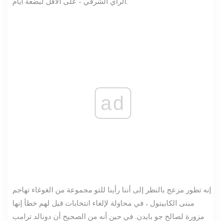
الرأي الشرقي - على الأقل لبضعة أيام.
ad
إنه تطور مزعج بالنظر إلى أننا رأينا للتو مجموعة من الغوغاء تهاجم
مبنى الكابيتول ، في محاولة لإلغاء انتخابات قيل لهم خطأ إنها
مزورة لصالح جو بايدن. في حين أنه من الصحيح أن دونالد ترامب