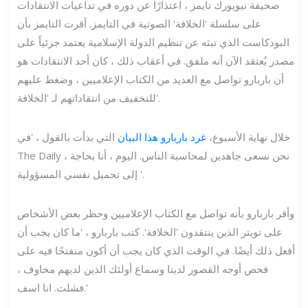
صحيفة نيويورك تايمز ، اعتذارًا عن دوره في تداعيات الانتقادات
على سلسلة 'الخلافة' الصوتية في التايمز. أقرت التايمز بأن
البودكاست الذي تبثه عن تنظيم الدولة الإسلامية يعتمد جزئياً على
مصدر يُعتقد الآن أنه ملفق. في أعقاب ذلك ، كان أحد الانتقادات هو
أن باربارو تواصل مع العديد من الكتاب الإعلاميين ، وضغط عليهم
للتخفيف من انتقاداتهم لـ 'الخلافة'.
خلال نهاية الأسبوع،
غرد باربارو هذا البيان
التي بدأت بالقول ، 'في
The Daily ، نحن نسعى جاهدين لمحاسبة الناس. اليوم ، أنا بحاجة
إلى تحميل نفسي المسؤولية '.
وأقر باربارو بأنه تواصل مع الكتاب الإعلاميين وحظر بعض الأشخاص
على تويتر الذين ينتقدون 'الخلافة'. كتب باربارو ، 'ما كان يجب أن
أفعل ذلك أيضًا. في الوقت الذي كان يجب أن أكون منفتحًا فيه على
فحص أوجه القصور لدينا وسماع أولئك الذين لديهم مخاوف ،
فشلت. انا اسف.'