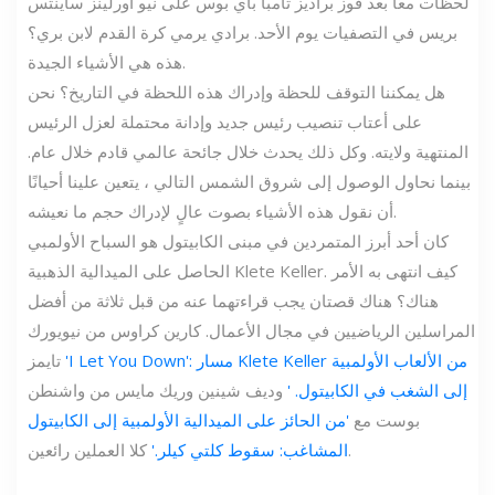
لحظات معًا بعد فوز براديز تامبا باي بوس على نيو أورلينز ساينتس
بريس في التصفيات يوم الأحد. برادي يرمي كرة القدم لابن بري؟
هذه هي الأشياء الجيدة.
هل يمكننا التوقف للحظة وإدراك هذه اللحظة في التاريخ؟ نحن
على أعتاب تنصيب رئيس جديد وإدانة محتملة لعزل الرئيس
المنتهية ولايته. وكل ذلك يحدث خلال جائحة عالمي قادم خلال عام.
بينما نحاول الوصول إلى شروق الشمس التالي ، يتعين علينا أحيانًا
أن نقول هذه الأشياء بصوت عالٍ لإدراك حجم ما نعيشه.
كان أحد أبرز المتمردين في مبنى الكابيتول هو السباح الأولمبي
الحاصل على الميدالية الذهبية Klete Keller. كيف انتهى به الأمر
هناك؟ هناك قصتان يجب قراءتهما عنه من قبل ثلاثة من أفضل
المراسلين الرياضيين في مجال الأعمال. كارين كراوس من نيويورك
'I Let You Down': مسار Klete Keller من الألعاب الأولمبية
تايمز
إلى الشغب في الكابيتول. '
وديف شينين وريك مايس من واشنطن
بوست مع
'من الحائز على الميدالية الأولمبية إلى الكابيتول
كلا العملين رائعين.
المشاغب: سقوط كلتي كيلر.'