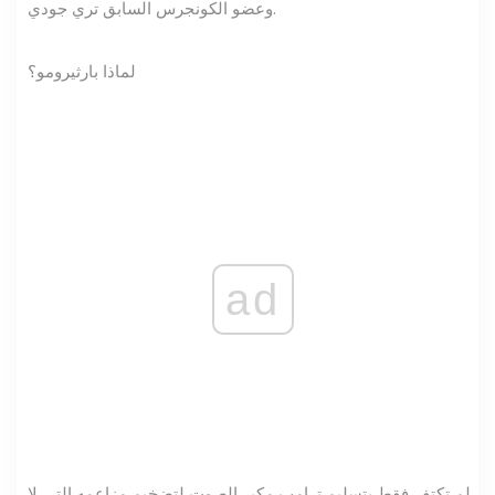
وعضو الكونجرس السابق تري جودي.
لماذا بارثيرومو؟
ad
لم تكتف فقط بتسليم ترامب مكبر الصوت لتضخيم مزاعمه التي لا