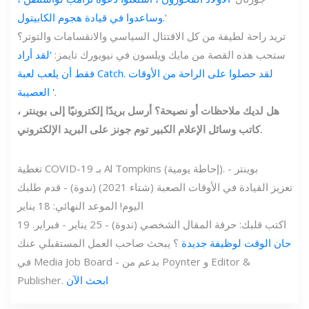
وساعدوا في قيادة هجوم الكابيتول.'
تريد راحة لطيفة من كل الاقتتال السياسي والانقسامات والتوتر؟
ستحب هذه القصة من مايك ويلسون في نيويورك تايمز:
'لقد أراد
فقط أن يلعب لعبة Catch. لقد حصلوا على الراحة من الأوقات
العصيبة '.
هل لديك ملاحظات أو نصيحة؟ أرسل بريدًا إلكترونيًا إلى بوينتر ،
كاتب وسائل الإعلام الكبير توم جونز على البريد الإلكتروني.
تغطية COVID-19 بـ Al Tompkins (إحاطة يومية). - بوينتر
تعزيز القيادة في الأوقات الصعبة (شتاء 2021) (ندوة) - قدم طلبك
اليوم! الموعد النهائي: 18 يناير
اكتب قلبك: حرفة المقال الشخصي (ندوة) - 25 يناير - فبراير. 19
حان الوقت لوظيفة جديدة
؟ يبحث صاحب العمل المستقبلي عنك
في Media Job Board - بدعم من Poynter و Editor &
ابحث الآن
Publisher.