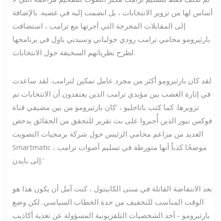
أساس لها من تزوير الانتخابات ، بل انضمت إليه في غضبه. بالإضافة
إلى المقابلات المحرجة التي أجرتها مع ترامب ، استضافت
بارثيرومو محامي ترامب رودي جولياني وسيدني باول في برنامجها
لطرح نظرياتهم السخيفة حول الانتخابات.
لقد كان بارثيرومو أكثر من مجرد عامل تمكين لترامب. لقد ساعدت
في إثارة الغضب بين مؤيدي ترامب الذين يعتقدون أن الانتخابات تم
تزويرها. كما كتب باتاجليو ، 'كان بارتيرومو من بين مضيفي قناة
فوكس نيوز الذين أُجبروا على بث تقرير للتحقق من الحقائق يدحض
العديد من مزاعم محامي الرئيس حول شركة برمجيات التصويت
Smartmatic ، موضحًا كذباً أنها متورطة في تسليم أصوات ترامب
إلى بايدن.'
بعد الانتفاضة القاتلة في مبنى الكابيتول ، كنت آمل أن يكون هذا هو
الوقت المناسب للتخفيف من حدة الخطاب السياسي. لكن وضع
بارثيرومو - أحد الشخصيات التلفزيونية المسؤولة عن تغذية أكاذيب