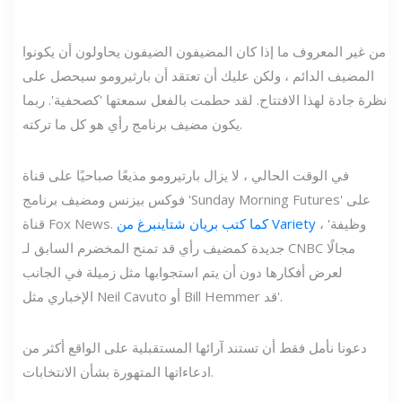
من غير المعروف ما إذا كان المضيفون الضيفون يحاولون أن يكونوا
المضيف الدائم ، ولكن عليك أن تعتقد أن بارثيرومو سيحصل على
نظرة جادة لهذا الافتتاح. لقد حطمت بالفعل سمعتها 'كصحفية'. ربما
يكون مضيف برنامج رأي هو كل ما تركته.
في الوقت الحالي ، لا يزال بارتيرومو مذيعًا صباحيًا على قناة
فوكس بيزنس ومضيف برنامج 'Sunday Morning Futures' على
، 'وظيفة
كما كتب بريان شتاينبرغ من Variety
قناة Fox News.
جديدة كمضيف رأي قد تمنح المخضرم السابق لـ CNBC مجالًا
لعرض أفكارها دون أن يتم استجوابها مثل زميلة في الجانب
الإخباري مثل Neil Cavuto أو Bill Hemmer قد'.
دعونا نأمل فقط أن تستند آرائها المستقبلية على الواقع أكثر من
ادعاءاتها المتهورة بشأن الانتخابات.