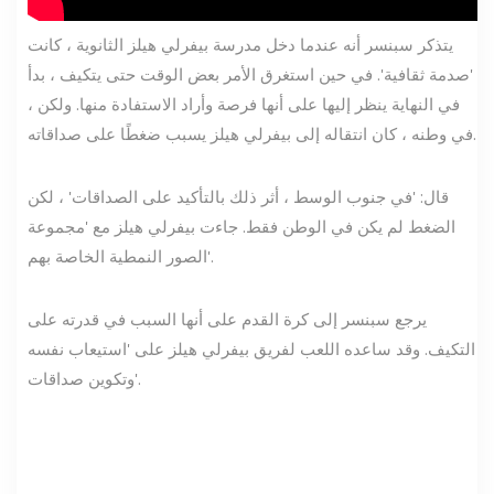
يتذكر سبنسر أنه عندما دخل مدرسة بيفرلي هيلز الثانوية ، كانت
'صدمة ثقافية'. في حين استغرق الأمر بعض الوقت حتى يتكيف ، بدأ
في النهاية ينظر إليها على أنها فرصة وأراد الاستفادة منها. ولكن ،
في وطنه ، كان انتقاله إلى بيفرلي هيلز يسبب ضغطًا على صداقاته.
قال: 'في جنوب الوسط ، أثر ذلك بالتأكيد على الصداقات' ، لكن
الضغط لم يكن في الوطن فقط. جاءت بيفرلي هيلز مع 'مجموعة
الصور النمطية الخاصة بهم'.
يرجع سبنسر إلى كرة القدم على أنها السبب في قدرته على
التكيف. وقد ساعده اللعب لفريق بيفرلي هيلز على 'استيعاب نفسه
وتكوين صداقات'.