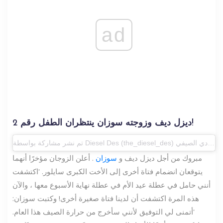
ad
ديزل ديف وزوجته سوزان ينتظران الطفل رقم 2!
تم نشر مشاركة بواسطة Diesel Des (the_diesel_des)
مبروك من أجل ديزل ديف و
سوزان
. أعلن الزوجان مؤخرًا أنهما
يتوقعان انضمام فتاة أخرى إلى الأخت الكبرى سايلور. 'اكتشفت
أنني حامل في عطلة عيد الأم في عطلة نهاية الأسبوع معها ، والآن
هذه المرة اكتشفت أن لدينا فتاة صغيرة أخرى! وكتبت سوزان:
'أتمنى لي التوفيق لأنني سأخرج من حرارة الصيف هذا العام.