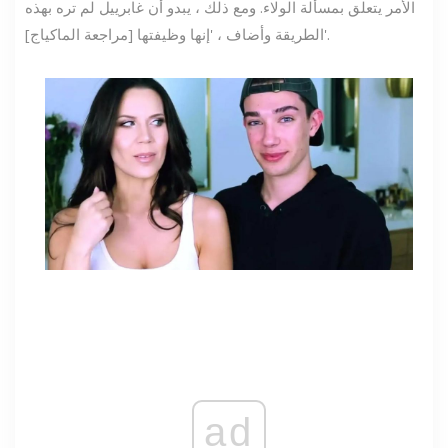
الأمر يتعلق بمسألة الولاء. ومع ذلك ، يبدو أن غابرييل لم تره بهذه
الطريقة وأضاف ، 'إنها وظيفتها [مراجعة الماكياج]'.
ad