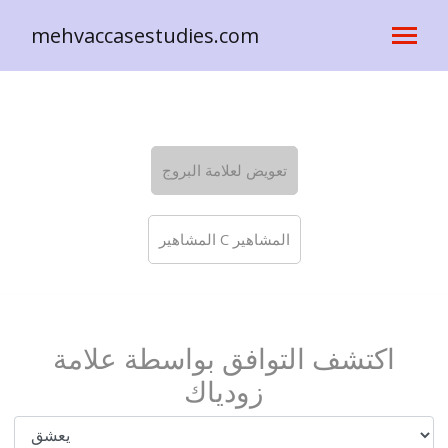
mehvaccasestudies.com
تعويض لعلامة البروج
المشاهير C المشاهير
اكتشف التوافق بواسطة علامة
زودياك