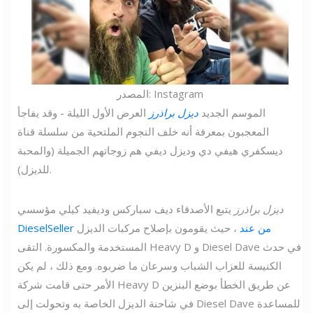
المصدر: Instagram
الموسم الجديد
ديزل براذرز
العرض الأول الليلة - وقد يفاجأ
المعجبون بمعرفة أنه خلف النجوم الملتحية من سلسلة قناة
ديسكفري هيفي دي وديزل ديفي هم زوجاتهم الجميلة (والمحبة
للديزل).
ديزل براذرز
يتبع الأصدقاء ديف سباركس وديفيد كيلي مؤسسي
من عند
، حيث يقومون بإصلاح مركبات الديزل
DieselSeller
المستخدمة والمكسورة. التقى Heavy D و Diesel Dave في حدث
الكنيسة للعزاب الشباب وسرعان ما ضربوه. ومع ذلك ، لم يكن
الأمر حتى قامت شركة Heavy D عن طريق الخطأ بوضع البنزين
في شاحنة الديزل الخاصة به وتحولت إلى Diesel Dave للمساعدة