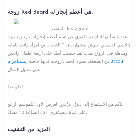
زوجة Red Beard هي أعظم إنجاز له.
المصدر: Instagram
عندما سألتها قناة ديسكفري عن اسم أعظم إنجازاته ، رد ريد بيرد
(الاسم الحقيقي: جوش ستيوارت) ، `` التحدث مع امرأة رائعة للغاية
ومذهلة في الزواج مني. لقد حصلت أيضًا على أربعة أطفال رائعين
إينستاجرام accou
من الصفقة. لسوء الحظ ، زوجته لديها خاصة
على سبيل المثال
حلو جدا!
تأكد من الاستماع إلى
ديزل براذرز
العرض الأول للموسم الرابع
الساعة 10 مساءً EST على قناة ديسكفري.
المزيد من التشتيت: