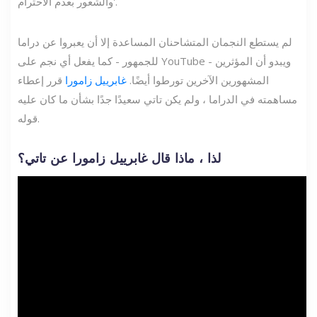
والشعور بعدم الاحترام'.
لم يستطع النجمان المتشاحنان المساعدة إلا أن يعبروا عن دراما
للجمهور - كما يفعل أي نجم على YouTube - ويبدو أن المؤثرين
المشهورين الآخرين تورطوا أيضًا.
غابرييل زامورا
قرر إعطاء
مساهمته في الدراما ، ولم يكن تاتي سعيدًا جدًا بشأن ما كان عليه
قوله.
لذا ، ماذا قال غابرييل زامورا عن تاتي؟