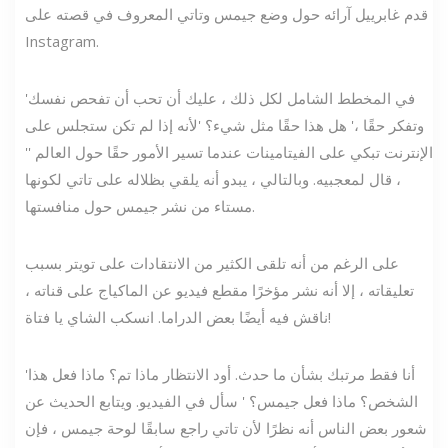
قدم غابرييل آرائه حول وضع جيمس وتاتي المعروف في قصته على
Instagram.
'في المخطط الشامل لكل ذلك ، عليك أن تحب أن تفحص نفسك
وتفكر حقًا ،' هل هذا حقًا مثل شيء؟ 'لأنه إذا لم تكن ستجلس على
الإنترنت تبكي على الفيتامينات عندما تسير الأمور حقًا حول العالم ''
، قال لمعجبيه. وبالتالي ، يبدو أنه يلقي بظلاله على تاتي لكونها
مستاء من نشر جيمس حول منافستها.
على الرغم من أنه تلقى الكثير من الانتقادات على تويتر بسبب
تعليقاته ، إلا أنه نشر مؤخرًا مقطع فيديو عن الماكياج على قناته ،
ناقش فيه أيضًا بعض الدراما. انسكب الشاي يا فتاة!
'أنا فقط مرتبك بشأن ما حدث. أود الانتظار ماذا تم؟ ماذا فعل هذا
الشخص؟ ماذا فعل جيمس؟ ' سأل في الفيديو. ويتابع الحديث عن
شعور بعض الناس أنه نظرًا لأن تاتي راجع سابقًا لوحة جيمس ، فإن