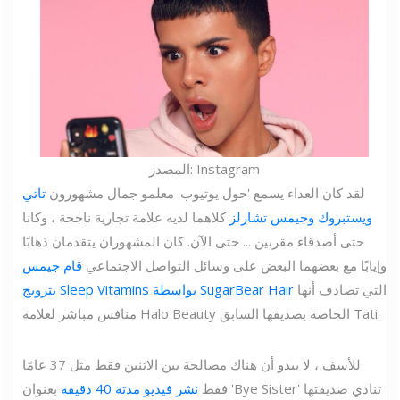
المصدر: Instagram
لقد كان العداء يسمع 'حول يوتيوب. معلمو جمال مشهورون
تاتي
ويستبروك وجيمس تشارلز
كلاهما لديه علامة تجارية ناجحة ، وكانا
حتى أصدقاء مقربين ... حتى الآن. كان المشهوران يتقدمان ذهابًا
وإيابًا مع بعضهما البعض على وسائل التواصل الاجتماعي
قام جيمس
التي تصادف أنها
بترويج Sleep Vitamins بواسطة SugarBear Hair
منافس مباشر لعلامة Halo Beauty الخاصة بصديقها السابق Tati.
للأسف ، لا يبدو أن هناك مصالحة بين الاثنين فقط مثل 37 عامًا
فقط
نشر فيديو مدته 40 دقيقة
بعنوان 'Bye Sister' تنادي صديقتها