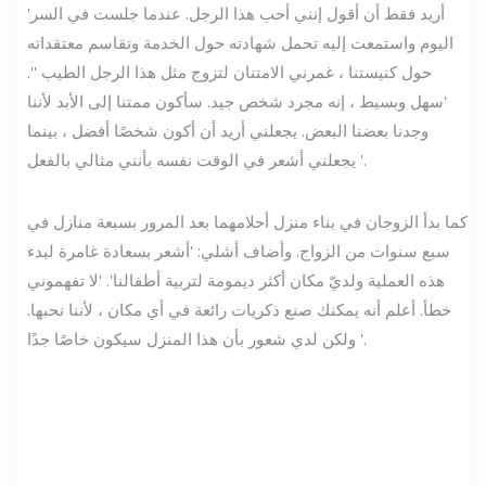
'أريد فقط أن أقول إنني أحب هذا الرجل. عندما جلست في السر
اليوم واستمعت إليه تحمل شهادته حول الخدمة وتقاسم معتقداته
حول كنيستنا ، غمرني الامتنان لتزوج مثل هذا الرجل الطيب ''.
'سهل وبسيط ، إنه مجرد شخص جيد. سأكون ممتنا إلى الأبد لأننا
وجدنا بعضنا البعض. يجعلني أريد أن أكون شخصًا أفضل ، بينما
يجعلني أشعر في الوقت نفسه بأنني مثالي بالفعل '.
كما بدأ الزوجان في بناء منزل أحلامهما بعد المرور بسبعة منازل في
سبع سنوات من الزواج. وأضاف أشلي: 'أشعر بسعادة غامرة لبدء
هذه العملية ولديّ مكان أكثر ديمومة لتربية أطفالنا'. 'لا تفهموني
خطأ. أعلم أنه يمكنك صنع ذكريات رائعة في أي مكان ، لأننا نحبها.
ولكن لدي شعور بأن هذا المنزل سيكون خاصًا جدًا '.