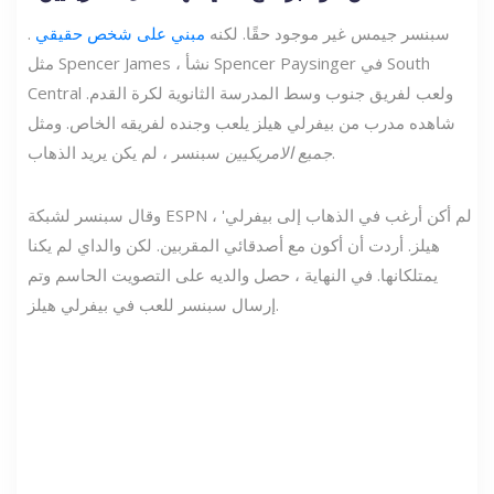
سبنسر جيمس غير موجود حقًا. لكنه
مبني على شخص حقيقي
.
مثل Spencer James ، نشأ Spencer Paysinger في South
Central ولعب لفريق جنوب وسط المدرسة الثانوية لكرة القدم.
شاهده مدرب من بيفرلي هيلز يلعب وجنده لفريقه الخاص. ومثل
سبنسر ، لم يكن يريد الذهاب.
جميع الامريكيين
وقال سبنسر لشبكة ESPN ، 'لم أكن أرغب في الذهاب إلى بيفرلي
هيلز. أردت أن أكون مع أصدقائي المقربين. لكن والداي لم يكنا
يمتلكانها. في النهاية ، حصل والديه على التصويت الحاسم وتم
إرسال سبنسر للعب في بيفرلي هيلز.