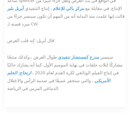
ساعد Spencer في الواقع في بث العرض وظل جزءًا كبيرًا من
الإنتاج. في مقابلة مع
مركز بالي للإعلام
، إنتاج التنفيذي
أبريل بلير
قالت إنها علمت منذ البداية أنه من المهم أن تكون سبنسر جزءًا من
سرد قصته لـ CW.
قال أبريل: 'إنه قلب العرض'.
سبنسر
مدرج كمستشار تنفيذي
طوال العرض ، وكذلك منتجًا
مشاركًا لثلاث حلقات في نهاية الموسم الأول. كما أنه يشارك حاليًا
في إنتاج الفيلم الوثائقي لكرة القدم لعام 2020 ،
ارتجاج: الحلم
الأمريكي
، والتي ستحفر عميقًا في صدمة الرأس والاعتلال
الدماغي المزمن في الرياضة.