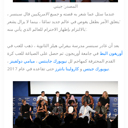
المصدر: جيتي
عندما سئل عما شعر به قصته و
جميع الامريكيين
قال سبنسر ،
'يتعلق الأمر بطفل يغوص في عالم جديد تمامًا ، بينما لا يزال يشعر
بالالتزام بإظهار الاحترام للعالم الذي يأتي منه'.
بعد أن غادر سبنسر مدرسة بيفرلي هيلز الثانوية ، ذهب للعب في
أوريغون البط
في جامعة أوريجون. ثم حصل على الصياغة للعب كرة
القدم المحترفة كمهاجم لل
نيويورك جاينتس
،
ميامي دولفينز
،
حتى تقاعده في عام 2017.
نيويورك جيتس
و
كارولينا بانثرز