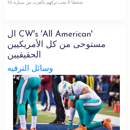
30 شخصًا لا يجب تركهم بالقرب من سيارة
ال CW's 'All American'
مستوحى من كل الأمريكيين
الحقيقيين
وسائل الترفيه