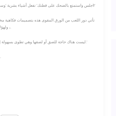
'اجلس واستمتع بالضحك على قطتك' تفعل أشياء بشرية 'وساعدها في منعها من مخلب الأريكة المفضلة لديك!'
، ولهؤلاء الصغار مع أسلوب أكثر قليلاً ، المقصورة وتيبي.
'ليست هناك حاجة للصق أو لصقها وهي تطوى بسهولة إذا كنت بحاجة إلى مساحة أكبر قليلاً حول المنزل.'
مجرد إلقاء نظرة