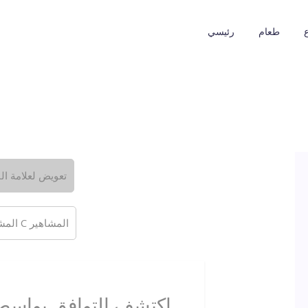
طعام
رئيسي
تعويض لعلامة ال
المشاهير C المشاهير
اكتشف التوافق بواسطة