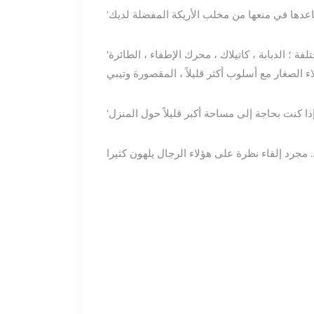
'تأتي دور اللعب من الورق المقوى هذه بتصميمات فكاهية مختلفة ؛ الدبابة ، كاتيلاك ، محرك الإطفاء ، الطائرة
 على هؤلاء الرجال يلهون كثيرا ...