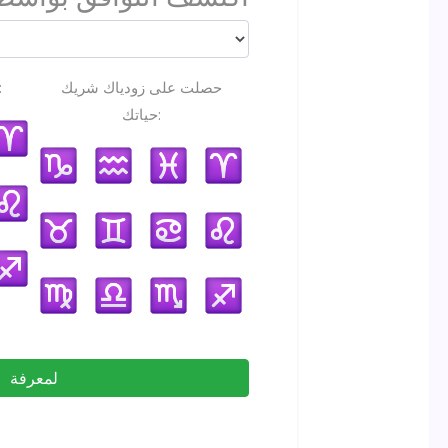
حصلت على زودياك شريك
علامة البروج ا
حياتك:
لمعرفة