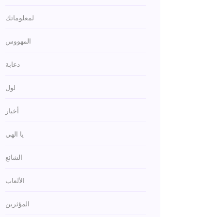
لمعلوماتك
المهووس
دعابة
لول
أخبار
يا الهي
الشائع
الألعاب
المؤثرين