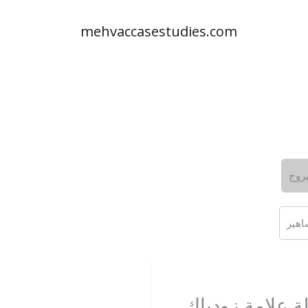
mehvaccasestudies.com
بروج
 علامة زودياك