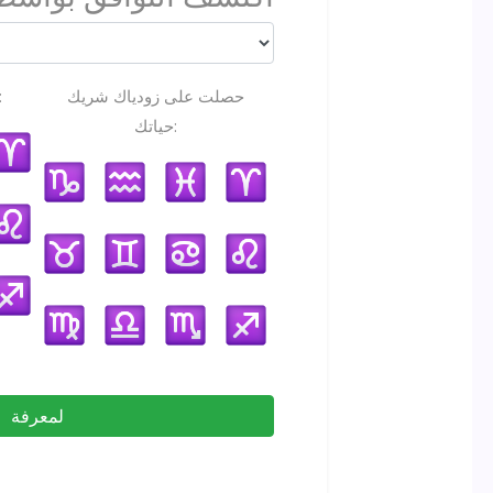
حصلت على زودياك شريك
علامة البروج ا
حياتك:
لمعرفة