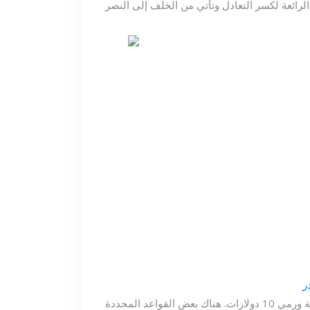
للانضمام إلى البركة ، يحتاج كل موظف فقط لملء الورقة ورمي 10 دولارات. هناك بعض القواعد المحددة