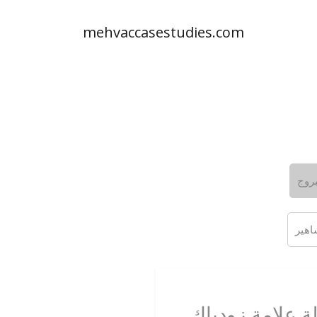
mehvaccasestudies.com
بروج
 علامة زودياك