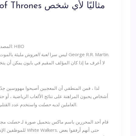
المصدر: HBO
ليس سرا
لعبة العروش
مليئة بالموت من ال
لا أعرف ما إذا كان المؤلف المقيم في بايون يمكن أن ي
لذا ، فمن المنطقي أن المعجبين أصبحوا مهووسين جد
أشخاص يحبون المراهنة على نتائج الألعاب الرياضية ، أو ح
واستخدم عدد القتلى المرتفع في العرض كأساس لمجموعة مراهنات.
العاملين لديه
حصلت
قام أحد المحررين باسم ماكس بتحميل صورة لـ
حصلت
مجمو
للموظفين الإدلاء بأصو