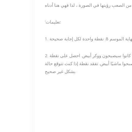
'تعليمات:
2. إذا تنبأت بحياة شخصية ميتة ، فلديك خيار التنبؤ بما إذا كانوا سيصبحون ووكر أبيض. احصل على نقطة
اشيًا أبيض. تفقد نقطة إذا كنت تتوقع حالة White Walker
بشكل غير صحيح.