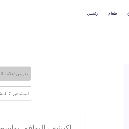
طعام
رئيسي
تعويض لعلامة ال
المشاهير C المشاهير
اكتشف التوافق بواسطة