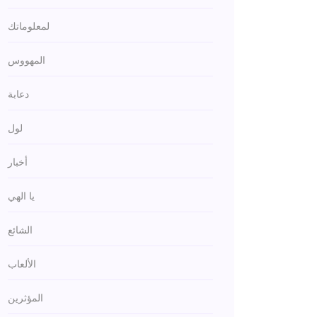
لمعلوماتك
المهووس
دعابة
لول
أخبار
يا الهي
الشائع
الألعاب
المؤثرين