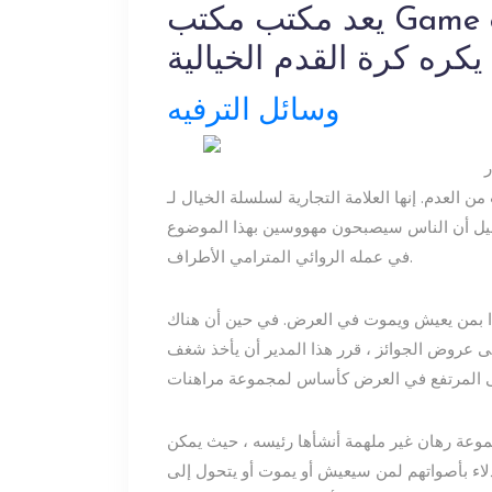
يعد مكتب مكتب Game of Thrones مثاليًا لأي شخص
يكره كرة القدم الخيالية
وسائل الترفيه
عدم. إنها العلامة التجارية لسلسلة الخيال لـ George R.R. Martin.
تخيل أن الناس سيصبحون مهووسين بهذا الموضوع
في عمله الروائي المترامي الأطراف.
ًا بمن يعيش ويموت في العرض. في حين أن هناك
تى عروض الجوائز ، قرر هذا المدير أن يأخذ شغف
عة رهان غير ملهمة أنشأها رئيسه ، حيث يمكن
اتهم لمن سيعيش أو يموت أو يتحول إلى White Walkers. حتى أنهم أرفقوا بعض