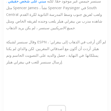
سبنسر جيمس غير موجود حقًا. لكنه
مبني على شخص حقيقي
.
مثل Spencer James ، نشأ Spencer Paysinger في South
Central ولعب لفريق جنوب وسط المدرسة الثانوية لكرة القدم.
شاهده مدرب من بيفرلي هيلز يلعب وجنده لفريقه الخاص. ومثل
سبنسر ، لم يكن يريد الذهاب.
جميع الامريكيين
وقال سبنسر لشبكة ESPN ، 'لم أكن أرغب في الذهاب إلى بيفرلي
هيلز. أردت أن أكون مع أصدقائي المقربين. لكن والداي لم يكنا
يمتلكانها. في النهاية ، حصل والديه على التصويت الحاسم وتم
إرسال سبنسر للعب في بيفرلي هيلز.