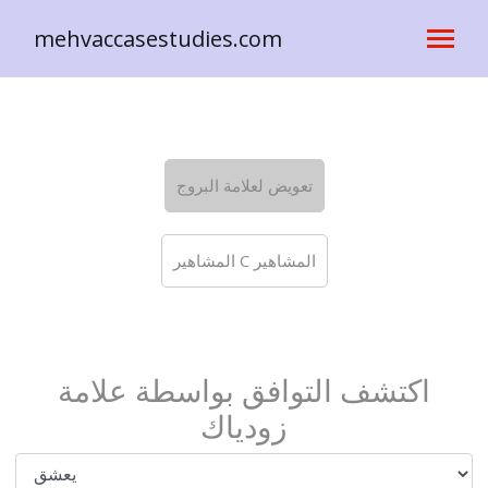
mehvaccasestudies.com
تعويض لعلامة البروج
المشاهير C المشاهير
اكتشف التوافق بواسطة علامة
زودياك