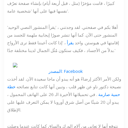
كبيرًا ، قامت مؤخرًا (مثل ، قبل أربعة أيام) بإنشاء صفحة تعرّف
نفسها فيها على أنها 'شخصية عامة'.
'أهلا بكم في صفحتي. لقد وجدتني ، 'يقرأ المنشور النصي الوحيد
المنشور حتى الآن. كما أنها تنشر صورًا إيجابية ملهمة للجسد من
إقامتها في هيوستن. واحد
يقرأ
، 'إذا كانت أعيننا فقط ترى الأرواح
بدلاً من الأجساد ، فكيف ستكون مُثُل الجمال لدينا مختلفة جدًا.'
المصدر: Facebook
ولكن الأمر الأكثر إرضاءً هو أنه يبدو أن ماجا سعيدة الآن. لقد أخذت
نصيحة دكتور ناو عن ظهر قلب ، وتبين أنها كانت تتابع نصائحه
خطة
حمية صارمة
. في تحميلاتها الأخيرة الـ 26 على الهاتف المحمول ،
يبدو أن 20 شيئًا من أصل شرق أوروبا لا يمكن التعرف عليها على
الإطلاق.
نتوقع أنها لا تعاني من آلام الورك والساق كما كانت عندما وصلت