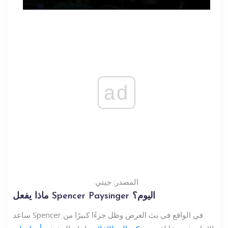
ad
المصدر: جيتي
ماذا يفعل Spencer Paysinger اليوم؟
ساعد Spencer في الواقع في بث العرض وظل جزءًا كبيرًا من