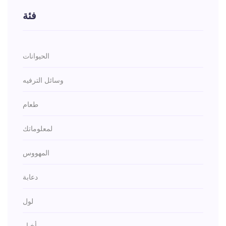
فئة
الحيوانات
وسائل الترفيه
طعام
لمعلوماتك
المهووس
دعابة
لول
أخبار