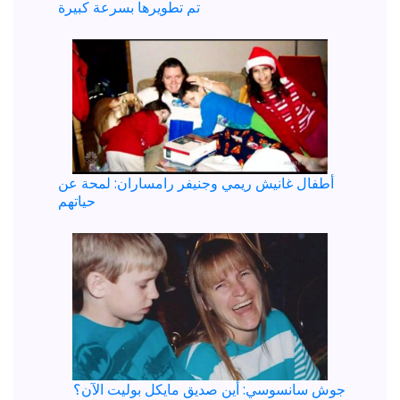
تم تطويرها بسرعة كبيرة
أطفال غانيش ريمي وجنيفر رامساران: لمحة عن
حياتهم
جوش سانسوسي: أين صديق مايكل بوليت الآن؟