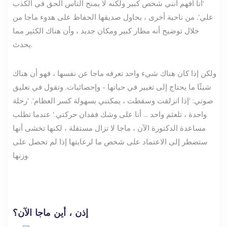
'أنا أفهم أنني شخص كبير ولكنه لا يمنح الناس الحق في الكذب
علي'. من ناحية أخرى ، يحاول صديقها الحفاظ على هدوء ماجا من
خلال توضيح أنه مطار كبير ومكان جديد ، وأن هناك الكثير مما
يحدث.
ولكن إذا كان هناك شيء واحد تعرفه ماجا عن نفسها ، فهو أن هناك
شيئًا ما يحتاج إلى تغيير في حياتها - وإحصائيات. وتقول في تعليق
صوتي: 'إذا انزلقت وسقطت ، يمكنني بسهولة كسر العظام'. 'رحلة
واحدة ، تلعثم واحد ... أنا على وشك فقدان حركتي.' عندما تطلب
مساعدة الدكتورة الآن ، ماجا لا تزال مستقلة ، لكنها تخشى أنها
ستضطر إلى الاعتماد على شخص ما لرعايتها إذا لم تحصل على
وزنها.
إذن ، أين ماجا الآن؟