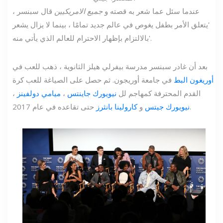
عندما سئل عما شعر به قصته و
جميع الامريكيين
قال سبنسر ،
'يتعلق الأمر بطفل يغوص في عالم جديد تمامًا ، بينما لا يزال يشعر
بالالتزام بإظهار الاحترام للعالم الذي يأتي منه'.
بعد أن غادر سبنسر مدرسة بيفرلي هيلز الثانوية ، ذهب للعب في
أوريغون البط
في جامعة أوريجون. ثم حصل على الصياغة للعب كرة
القدم المحترفة كمهاجم لل
نيويورك جاينتس
،
ميامي دولفينز
،
حتى تقاعده في عام 2017.
نيويورك جيتس
و
كارولينا بانثرز