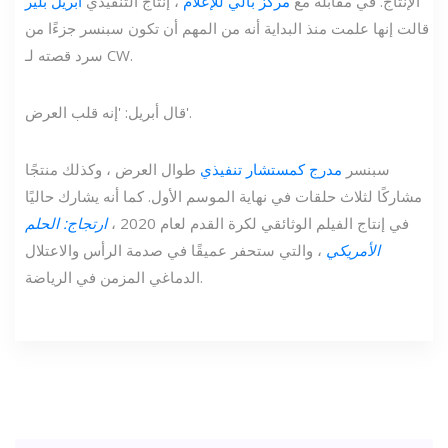
الإنتاج. في مقابلة مع
مركز بالي للإعلام
، إنتاج التنفيذي
أبريل بلير
قالت إنها علمت منذ البداية أنه من المهم أن تكون سبنسر جزءًا من
سرد قصته لـ CW.
قال أبريل: 'إنه قلب العرض'.
سبنسر
مدرج كمستشار تنفيذي
طوال العرض ، وكذلك منتجًا
مشاركًا لثلاث حلقات في نهاية الموسم الأول. كما أنه يشارك حاليًا
في إنتاج الفيلم الوثائقي لكرة القدم لعام 2020 ،
ارتجاج: الحلم
الأمريكي
، والتي ستحفر عميقًا في صدمة الرأس والاعتلال
الدماغي المزمن في الرياضة.