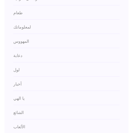
طعام
لمعلوماتك
المهووس
دعابة
لول
أخبار
يا الهي
الشائع
الألعاب