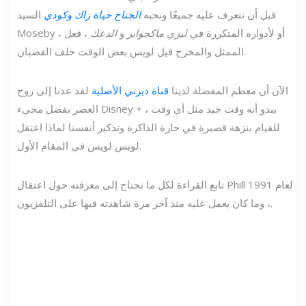
قبل أن نتعرف عليه جميعًا ونحبه
الجناح حياة زاك وكودي
السيد
Moseby ، أو لأدواره المتكررة في
ليزي ماكجواير
و
الدعك
، فعل
الممثل والمخرج فيل لويس بعض الوقت خلف القضبان.
الآن أن معظم المفضلة لدينا
قناة ديزني الأصلية
لقد عدنا إلى روح
العصر بفضل مجيء Disney + ، يبدو أنه وقت جيد مثل أي وقت
للقيام بنزهة قصيرة في حارة الذاكرة وتذكير أنفسنا لماذا اعتقل
لويس لويس في المقام الأول.
تابع القراءة لكل ما تحتاج إلى معرفته حول اعتقال Phill لعام 1991
، وما كان يعمل عليه منذ آخر مرة شاهدته فيها على التلفزيون.