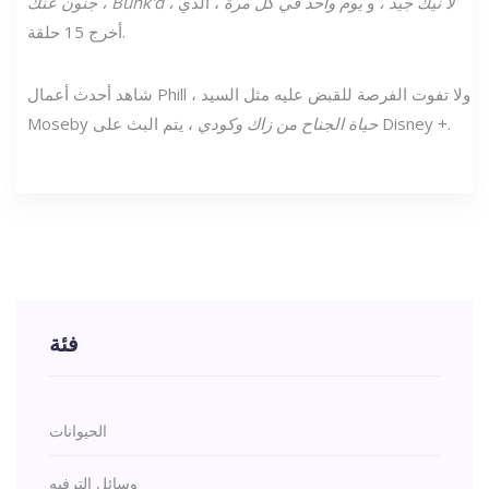
جنون عنك ، Bunk'd ، لا نيك جيد ،
و
يوم واحد في كل مرة
، الذي
أخرج 15 حلقة.
شاهد أحدث أعمال Phill ، ولا تفوت الفرصة للقبض عليه مثل السيد
، يتم البث على Disney +.
حياة الجناح
من زاك وكودي
Moseby
فئة
الحيوانات
وسائل الترفيه