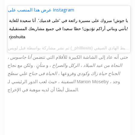
عرض هذا المنصب على Instagram
يا جوش! مبروك على مسيرة رائعة في 'على قدميك'. أنا سعيدة للغاية
بأنني وبناتي أراكم تؤديون! حظا سعيدا في جميع مشاريعك المستقبلية!
rjoshuita
تم نشر مشاركة بواسطة
فيل لويس
حتى أنه عاد إلى الشاشة الكبيرة للأفلام التي تتضمن
أنا جاسوس ،
النجاة من عيد الميلاد ، الركل والصراخ ،
و
متأنٍ
. ولكن مع نجاح
الجناح حياة زاك وكودي
وفروعها ،
الحياة فى جناح علي سطح
السفينة
، حيث لعب الدور الرئيسي لـ Marion Moseby ، وجد
الممثل أيضًا أن لديه موهبة في الإخراج.