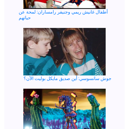
أطفال غانيش ريمي وجنيفر رامساران: لمحة عن
حياتهم
جوش سانسوسي: أين صديق مايكل بوليت الآن؟