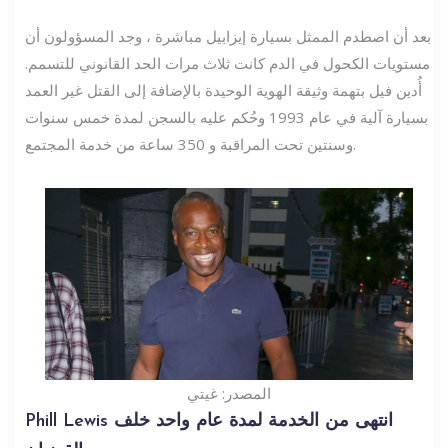
بعد أن اصطدم الممثل بسيارة إيزابيل مباشرة ، وجد المسؤولون أن
مستويات الكحول في الدم كانت ثلاث مرات الحد القانوني للتسمم.
أُدين فيل بتهمة وثيقة الهوية الوحيدة بالإضافة إلى القتل غير العمد
بسيارة آلية في عام 1993 وحُكم عليه بالسجن لمدة خمس سنوات
وسنتين تحت المراقبة و 350 ساعة من خدمة المجتمع.
المصدر: غيتي
Phill Lewis انتهى من الخدمة لمدة عام واحد خلف