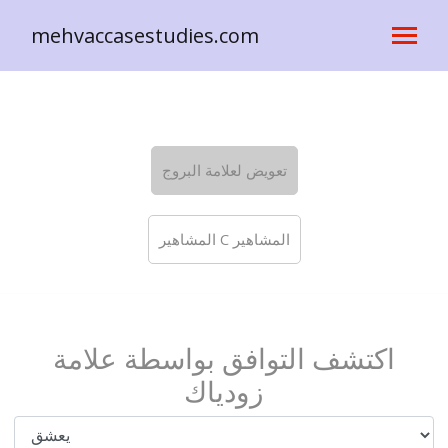
mehvaccasestudies.com
تعويض لعلامة البروج
المشاهير C المشاهير
اكتشف التوافق بواسطة علامة
زودياك