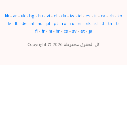
kk
-
ar
-
uk
-
bg
-
hu
-
vi
-
el
-
da
-
iw
-
id
-
es
-
it
-
ca
-
zh
-
ko
-
lv
-
lt
-
de
-
nl
-
no
-
pl
-
pt
-
ro
-
ru
-
sr
-
sk
-
sl
-
tl
-
th
-
tr
-
fi
-
fr
-
hi
-
hr
-
cs
-
sv
-
et
-
ja
Copyright © 2026 كل الحقوق محفوظة