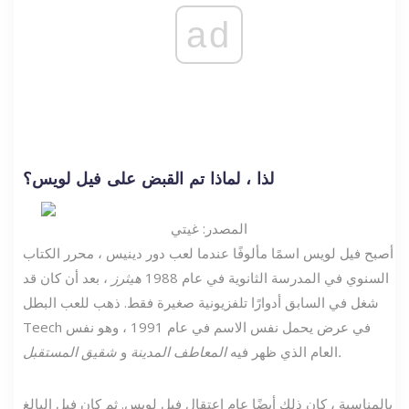
ad
لذا ، لماذا تم القبض على فيل لويس؟
المصدر: غيتي
أصبح فيل لويس اسمًا مألوفًا عندما لعب دور دينيس ، محرر الكتاب
السنوي في المدرسة الثانوية في عام 1988
هيثرز
، بعد أن كان قد
شغل في السابق أدوارًا تلفزيونية صغيرة فقط. ذهب للعب البطل
Teech في عرض يحمل نفس الاسم في عام 1991 ، وهو نفس
شقيق المستقبل.
العام الذي ظهر فيه
المعاطف المدينة
و
بالمناسبة ، كان ذلك أيضًا عام اعتقال فيل لويس. ثم كان فيل البالغ